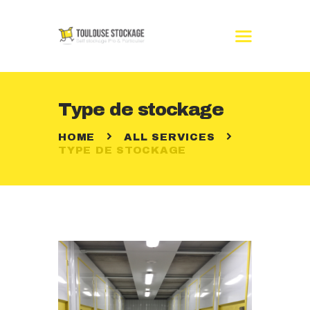
Type de stockage
ACCUEIL
LE CENTRE
HOME
ALL SERVICES
TARIFS
TYPE DE STOCKAGE
COMMENT CA
MARCHE ?
CALCULATEUR
CONTACT